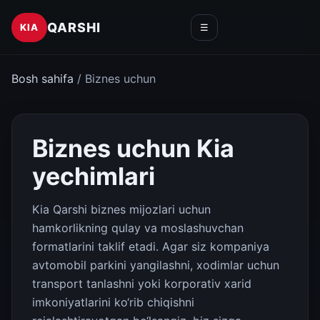
QARSHI
KIA
☰
Bosh sahifa
/ Biznes uchun
Biznes uchun Kia
yechimlari
Kia Qarshi biznes mijozlari uchun
hamkorlikning qulay va moslashuvchan
formatlarini taklif etadi. Agar siz kompaniya
avtomobil parkini yangilashni, xodimlar uchun
transport tanlashni yoki korporativ xarid
imkoniyatlarini ko‘rib chiqishni