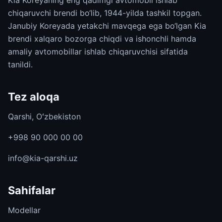
Kia Koreyaning eng qadimgi avtomobil ishlab
chiqaruvchi brendi bo‘lib, 1944-yilda tashkil topgan.
Janubiy Koreyada yetakchi mavqega ega bo‘lgan Kia
brendi xalqaro bozorga chiqdi va ishonchli hamda
amaliy avtomobillar ishlab chiqaruvchisi sifatida
tanildi.
Tez aloqa
Qarshi, Oʻzbekiston
+998 90 000 00 00
info@kia-qarshi.uz
Sahifalar
Modellar