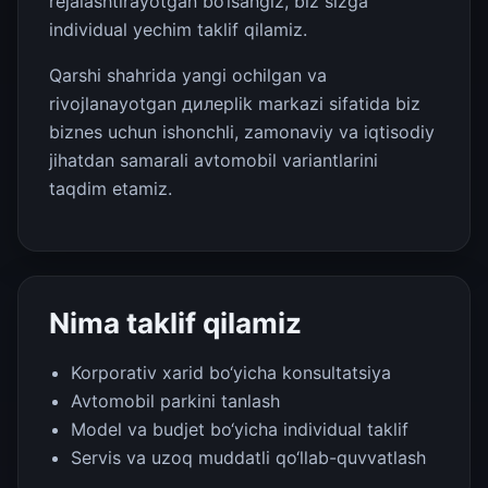
rejalashtirayotgan bo‘lsangiz, biz sizga
individual yechim taklif qilamiz.
Qarshi shahrida yangi ochilgan va
rivojlanayotgan дилерlik markazi sifatida biz
biznes uchun ishonchli, zamonaviy va iqtisodiy
jihatdan samarali avtomobil variantlarini
taqdim etamiz.
Nima taklif qilamiz
Korporativ xarid bo‘yicha konsultatsiya
Avtomobil parkini tanlash
Model va budjet bo‘yicha individual taklif
Servis va uzoq muddatli qo‘llab-quvvatlash