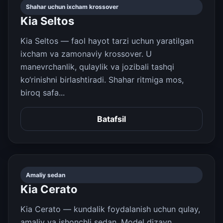
Shahar uchun ixcham krossover
Kia Seltos
Kia Seltos — faol hayot tarzi uchun yaratilgan
ixcham va zamonaviy krossover. U
manevrchanlik, qulaylik va jozibali tashqi
ko‘rinishni birlashtiradi. Shahar ritmiga mos,
biroq safa...
Batafsil
Amaliy sedan
Kia Cerato
Kia Cerato — kundalik foydalanish uchun qulay,
amaliy va ishonchli sedan. Model dizayn,