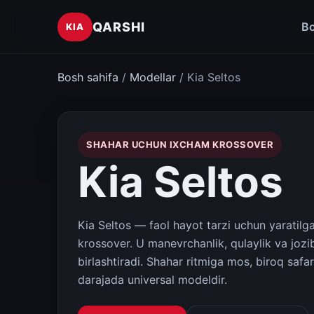
QARSHI
Bo
KIA
Bosh sahifa
/
Modellar
/ Kia Seltos
SHAHAR UCHUN IXCHAM KROSSOVER
Kia Seltos
Kia Seltos — faol hayot tarzi uchun yaratil
krossover. U manevrchanlik, qulaylik va joziba
birlashtiradi. Shahar ritmiga mos, biroq safa
darajada universal modeldir.