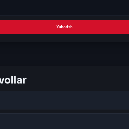
Yuborish
vollar
?