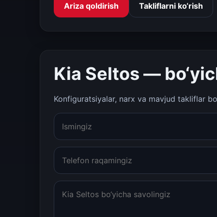
Ariza qoldirish
Takliflarni ko‘rish
Kia Seltos — bo‘yic
Konfiguratsiyalar, narx va mavjud takliflar b