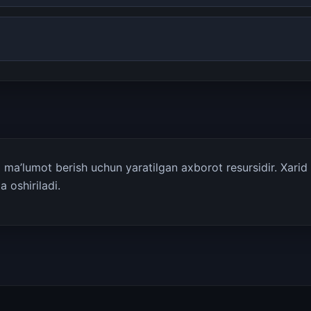
a’lumot berish uchun yaratilgan axborot resursidir. Xarid q
 oshiriladi.