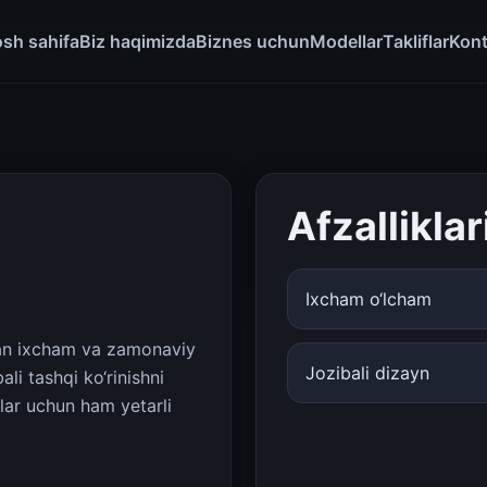
sh sahifa
Biz haqimizda
Biznes uchun
Modellar
Takliflar
Kont
Afzalliklar
Ixcham o‘lcham
gan ixcham va zamonaviy
Jozibali dizayn
li tashqi ko‘rinishni
rlar uchun ham yetarli