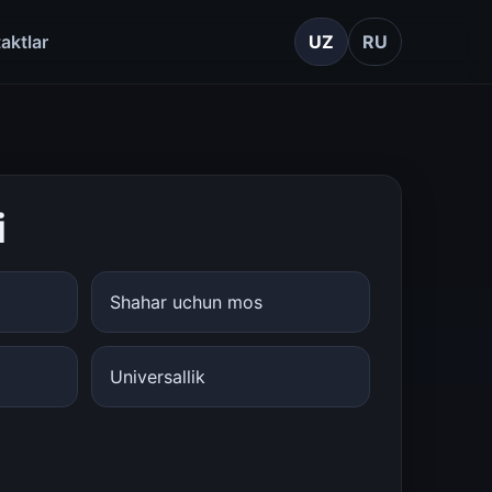
aktlar
UZ
RU
i
Shahar uchun mos
Universallik