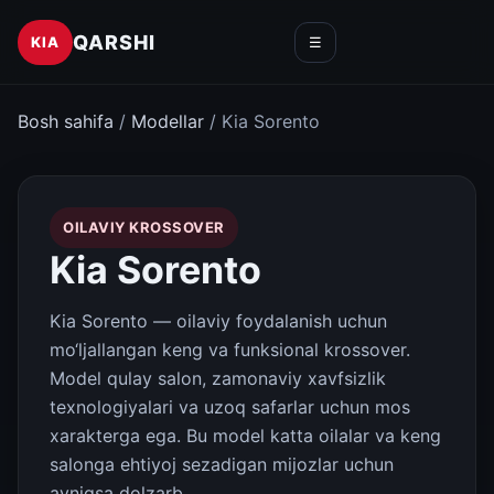
QARSHI
KIA
☰
Bosh sahifa
/
Modellar
/ Kia Sorento
OILAVIY KROSSOVER
Kia Sorento
Kia Sorento — oilaviy foydalanish uchun
mo‘ljallangan keng va funksional krossover.
Model qulay salon, zamonaviy xavfsizlik
texnologiyalari va uzoq safarlar uchun mos
xarakterga ega. Bu model katta oilalar va keng
salonga ehtiyoj sezadigan mijozlar uchun
ayniqsa dolzarb.