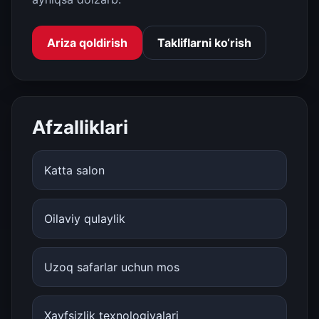
Ariza qoldirish
Takliflarni ko‘rish
Afzalliklari
Katta salon
Oilaviy qulaylik
Uzoq safarlar uchun mos
Xavfsizlik texnologiyalari