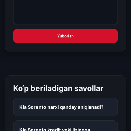
Yuborish
Ko‘p beriladigan savollar
Kia Sorento narxi qanday aniqlanadi?
Kia Sorento kredit yoki lizingga