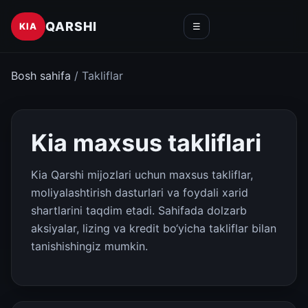
QARSHI
KIA
☰
Bosh sahifa
/ Takliflar
Kia maxsus takliflari
Kia Qarshi mijozlari uchun maxsus takliflar,
moliyalashtirish dasturlari va foydali xarid
shartlarini taqdim etadi. Sahifada dolzarb
aksiyalar, lizing va kredit bo‘yicha takliflar bilan
tanishishingiz mumkin.