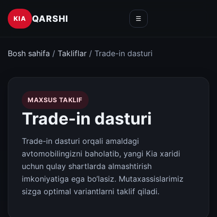
QARSHI
KIA
☰
Bosh sahifa
/
Takliflar
/ Trade-in dasturi
MAXSUS TAKLIF
Trade-in dasturi
Trade-in dasturi orqali amaldagi
avtomobilingizni baholatib, yangi Kia xaridi
uchun qulay shartlarda almashtirish
imkoniyatiga ega bo‘lasiz. Mutaxassislarimiz
sizga optimal variantlarni taklif qiladi.