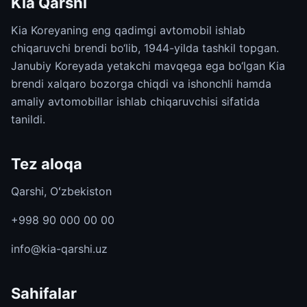
Kia Qarshi
Kia Koreyaning eng qadimgi avtomobil ishlab
chiqaruvchi brendi bo‘lib, 1944-yilda tashkil topgan.
Janubiy Koreyada yetakchi mavqega ega bo‘lgan Kia
brendi xalqaro bozorga chiqdi va ishonchli hamda
amaliy avtomobillar ishlab chiqaruvchisi sifatida
tanildi.
Tez aloqa
Qarshi, Oʻzbekiston
+998 90 000 00 00
info@kia-qarshi.uz
Sahifalar