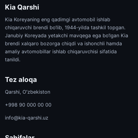
Kia Qarshi
Kia Koreyaning eng qadimgi avtomobil ishlab
chiqaruvchi brendi bo‘lib, 1944-yilda tashkil topgan.
Janubiy Koreyada yetakchi mavqega ega bo‘lgan Kia
brendi xalqaro bozorga chiqdi va ishonchli hamda
amaliy avtomobillar ishlab chiqaruvchisi sifatida
tanildi.
Tez aloqa
Qarshi, Oʻzbekiston
+998 90 000 00 00
info@kia-qarshi.uz
Sahifalar