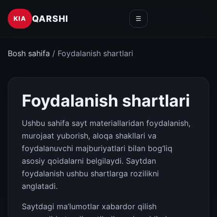
QARSHI
KIA
☰
Bosh sahifa
/ Foydalanish shartlari
Foydalanish shartlari
Ushbu sahifa sayt materiallaridan foydalanish,
murojaat yuborish, aloqa shakllari va
foydalanuvchi majburiyatlari bilan bog‘liq
asosiy qoidalarni belgilaydi. Saytdan
foydalanish ushbu shartlarga rozilikni
anglatadi.
Saytdagi ma’lumotlar xabardor qilish