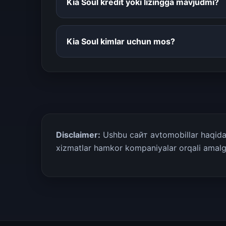
Kia Soul kredit yoki lizingga mavjudmi?
Kia Soul kimlar uchun mos?
Disclaimer:
Ushbu сайт avtomobillar haqida m
xizmatlar hamkor kompaniyalar orqali amalga