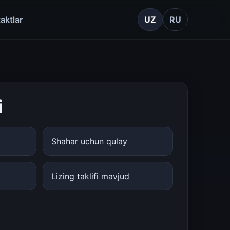
aktlar
UZ
RU
i
Shahar uchun qulay
Lizing taklifi mavjud