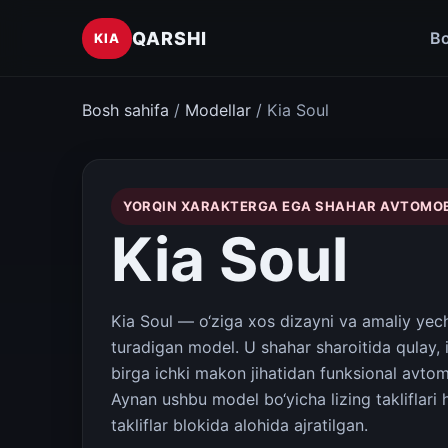
QARSHI
Bo
KIA
Bosh sahifa
/
Modellar
/ Kia Soul
YORQIN XARAKTERGA EGA SHAHAR AVTOMOB
Kia Soul
Kia Soul — o‘ziga xos dizayni va amaliy yechi
turadigan model. U shahar sharoitida qulay,
birga ichki makon jihatidan funksional avtom
Aynan ushbu model bo‘yicha lizing takliflar
takliflar blokida alohida ajratilgan.