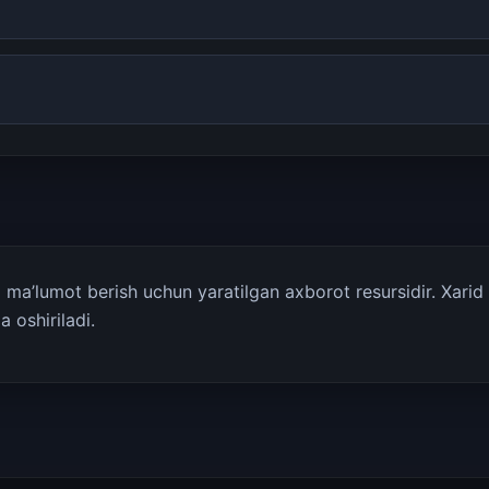
a’lumot berish uchun yaratilgan axborot resursidir. Xarid q
 oshiriladi.