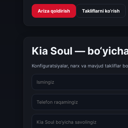
Ariza qoldirish
Takliflarni ko‘rish
Kia Soul — bo‘yicha
Konfiguratsiyalar, narx va mavjud takliflar b