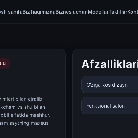
sh sahifa
Biz haqimizda
Biznes uchun
Modellar
Takliflar
Kont
Afzalliklar
ILI
O‘ziga xos dizayn
mlari bilan ajralib
Funksional salon
 ixcham va shu bilan
obil sifatida mashhur.
i ham saytning maxsus