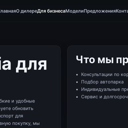
Главная
О дилере
Для бизнеса
Модели
Предложения
Конт
a для
Что мы п
Консультации по ко
Подбор автопарка
Индивидуальные пр
Сервис и долгосро
ибкие и удобные
руете обновить
нспорт для
вную покупку, мы