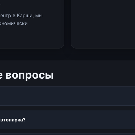
.
ентр в Карши, мы
кономически
е вопросы
автопарка?