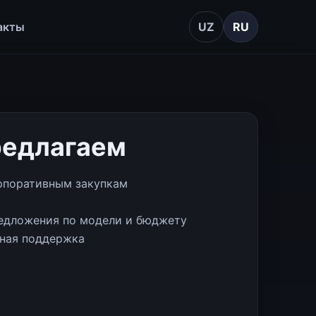
акты
UZ
RU
редлагаем
рпоративным закупкам
едложения по модели и бюджету
чная поддержка