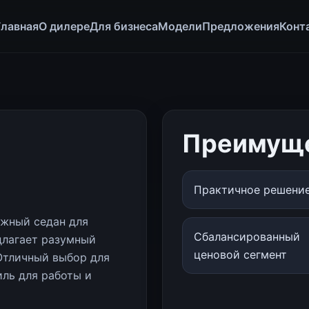
Главная
О дилере
Для бизнеса
Модели
Предложения
Конт
Преимущ
Практичное решени
ежный седан для
Сбалансированный
длагает разумный
ценовой сегмент
Отличный выбор для
ль для работы и